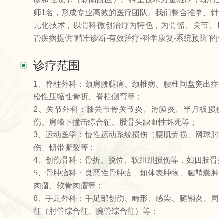
师1名，形成专业高效的医疗团队。我们整合推拿、
元化技术，以骨科微创治疗为特色，为骨骼、关节、
管疾病提供“精准诊断-有效治疗-科学康复-系统预防”
诊疗范围
1、脊柱外科：颈肩腰腿痛、颈椎病、腰椎间盘突出
松性压缩性骨折、脊柱侧弯等；
2、关节外科：膝关节骨关节炎、滑膜炎、半月板损
伤、肩峰下撞击综合征、股骨头缺血性坏死等；
3、运动医学：慢性运动系统损伤（腰肌劳损、网球
伤、韧带撕裂等；
4、创伤骨科：骨折、脱位、软组织损伤等，如四肢骨
5、骨肿瘤科：良恶性骨肿瘤，如体表肿物、腱鞘囊
肉瘤、软骨肉瘤等；
6、手足外科：手足部创伤、畸形、感染、腱鞘炎、
征（肘管综合征、腕管综合征）等；