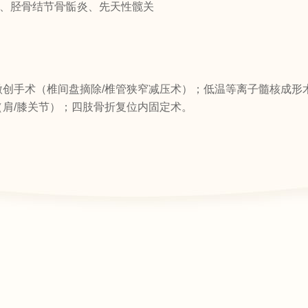
位、胫骨结节骨骺炎、先天性髋关
微创手术（椎间盘摘除/椎管狭窄减压术）；低温等离子髓核成形
肩/膝关节）；四肢骨折复位内固定术。