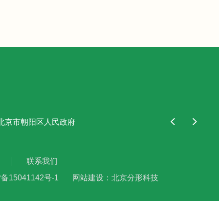
北京市朝阳区人民政府
北京市西城区人民政府
中国康
联系我们
备15041142号-1
网站建设
：
北京分形科技