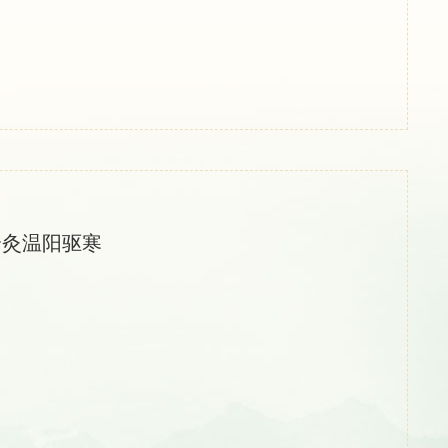
合灸温阳驱寒