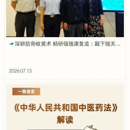
深耕筋骨岐黄术 精研颌颈康复道：颞下颌关节紊乱病筋骨评估与手法实操培训班圆满落幕
2026.07.13